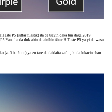
e P5 (siffar filastik) ita ce tsayin daka tun daga 2019.
P5.Yana ba da duk abin da ainihin ƙirar HiTaste P5 ya yi da wasu
(zafi ba ƙone) ya zo tare da daidaita zafin jiki da lokacin shan