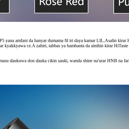
a amfani da hanyar dumama fil iri ɗaya kamar LIL.Asalin ƙirar HiTast
r kyakkyawa ce.A zahiri, tabbas ya bambanta da ainihin ƙirar HiTaste 
 masu ɗaukuwa don ɗauka cikin sauƙi, wanda shine na'urar HNB na farko 