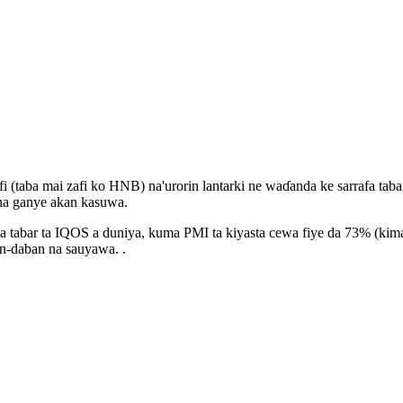
i (taba mai zafi ko HNB) na'urorin lantarki ne waɗanda ke sarrafa ta
 na ganye akan kasuwa.
ma tabar ta IQOS a duniya, kuma PMI ta kiyasta cewa fiye da 73% (ki
n-daban na sauyawa. .