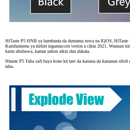
HiTaste P5 HNB ya bambanta da dumama ruwa na IQOS, HiTaste P5 yan
Kamfaninmu ya ƙirƙiri ingantaccen verion a cikin 2021. Wannan ƙira
ƙarin abubuwa, kamar sabon aikin ɗan dakata.
Hitaste P5 Taba zafi baya ƙone kit tare da ƙanana da ƙananan sifofi
taba.