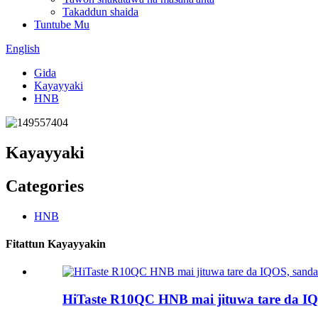
Takaddun shaida
Tuntube Mu
English
Gida
Kayayyaki
HNB
Kayayyaki
Categories
HNB
Fitattun Kayayyakin
HiTaste R10QC HNB mai jituwa tare da I