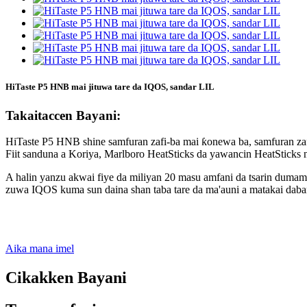
HiTaste P5 HNB mai jituwa tare da IQOS, sandar LIL
Takaitaccen Bayani:
HiTaste P5 HNB shine samfuran zafi-ba mai ƙonewa ba, samfuran zaf
Fiit sanduna a Koriya, Marlboro HeatSticks da yawancin HeatSticks
A halin yanzu akwai fiye da miliyan 20 masu amfani da tsarin duma
zuwa IQOS kuma sun daina shan taba tare da ma'auni a matakai daba
Aika mana imel
Cikakken Bayani