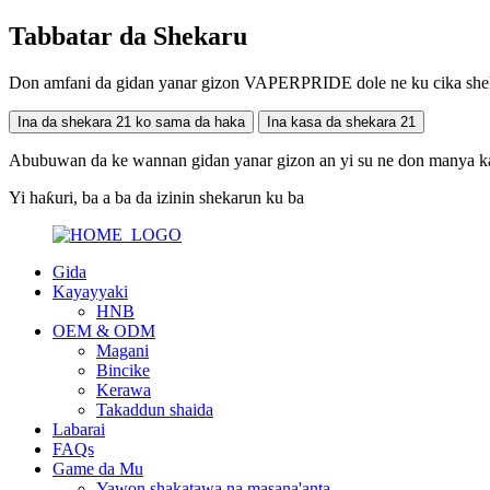
Tabbatar da Shekaru
Don amfani da gidan yanar gizon VAPERPRIDE dole ne ku cika shekar
Ina da shekara 21 ko sama da haka
Ina kasa da shekara 21
Abubuwan da ke wannan gidan yanar gizon an yi su ne don manya k
Yi haƙuri, ba a ba da izinin shekarun ku ba
Gida
Kayayyaki
HNB
OEM & ODM
Magani
Bincike
Kerawa
Takaddun shaida
Labarai
FAQs
Game da Mu
Yawon shakatawa na masana'anta