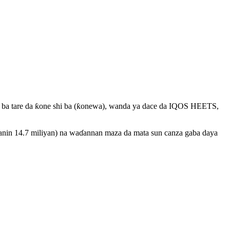
ba ba tare da ƙone shi ba (ƙonewa), wanda ya dace da IQOS HEETS,
manin 14.7 miliyan) na waɗannan maza da mata sun canza gaba daya