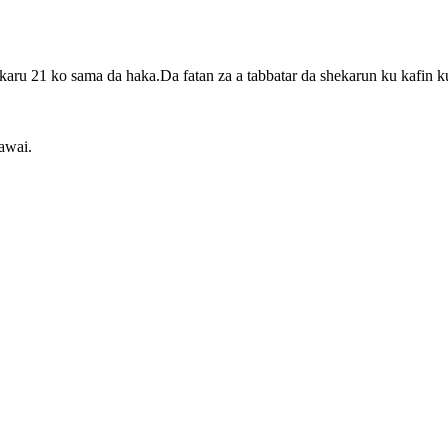
u 21 ko sama da haka.Da fatan za a tabbatar da shekarun ku kafin ku
awai.