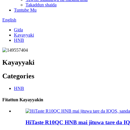
Takaddun shaida
Tuntube Mu
English
Gida
Kayayyaki
HNB
Kayayyaki
Categories
HNB
Fitattun Kayayyakin
HiTaste R10QC HNB mai jituwa tare da I