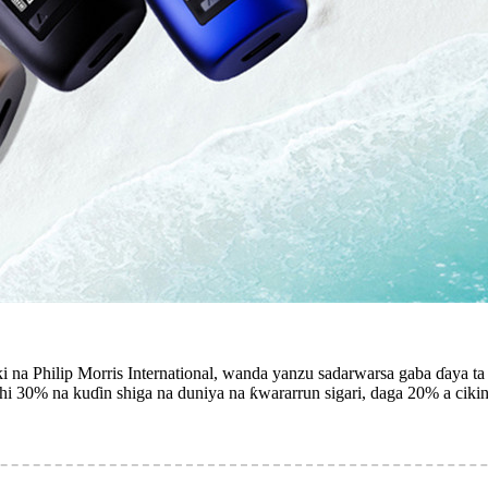
i na Philip Morris International, wanda yanzu sadarwarsa gaba ɗaya t
shi 30% na kuɗin shiga na duniya na ƙwararrun sigari, daga 20% a ciki