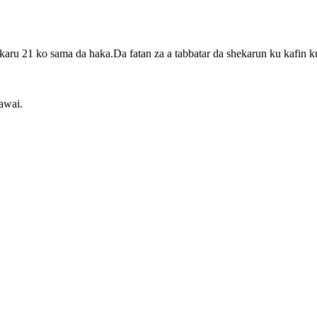
u 21 ko sama da haka.Da fatan za a tabbatar da shekarun ku kafin ku
awai.