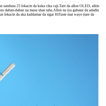
n sanduna 25 lokacin da kuka cika caji.Tare da allon OLED, aikin
no daban-daban na masu shan taba.Allon na iya gabatar da adadin
.Tun lokacin da aka ƙaddamar da sigar HiTaste mai wayo (tare da