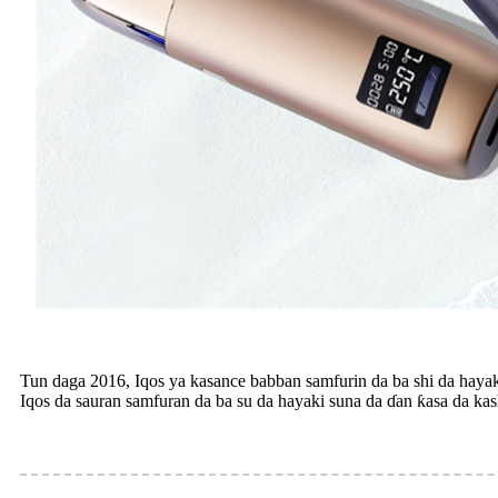
Tun daga 2016, Iqos ya kasance babban samfurin da ba shi da hayak
Iqos da sauran samfuran da ba su da hayaki suna da ɗan ƙasa da ka