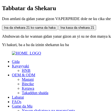
Tabbatar da Shekaru
Don amfani da gidan yanar gizon VAPERPRIDE dole ne ku cika shekar
Ina da shekara 21 ko sama da haka
Ina kasa da shekara 21
Abubuwan da ke wannan gidan yanar gizon an yi su ne don manya k
Yi haƙuri, ba a ba da izinin shekarun ku ba
Gida
Kayayyaki
HNB
OEM & ODM
Magani
Bincike
Kerawa
Takaddun shaida
Labarai
FAQs
Game da Mu
Yawon shakatawa na masana'anta