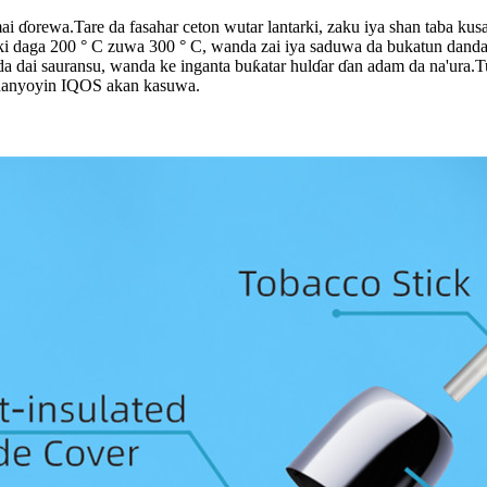
 ɗorewa.Tare da fasahar ceton wutar lantarki, zaku iya shan taba kusa
iki daga 200 ° C zuwa 300 ° C, wanda zai iya saduwa da bukatun danda
ri da dai sauransu, wanda ke inganta buƙatar hulɗar ɗan adam da na'ura
an hanyoyin IQOS akan kasuwa.