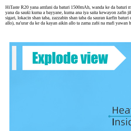
HiTaste R20 yana amfani da baturi 1500mAh, wanda ke da baturi mai
yana da sauƙi kuma a bayyane, kuma ana iya saita kewayon zafin j
sigari, lokacin shan taba, zazzabin shan taba da sauran ƙarfin batu
allo), na'urar da ke da kayan aikin allo ta zama zaɓi na mafi yaw